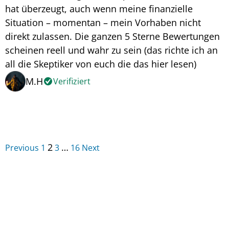
hat überzeugt, auch wenn meine finanzielle
Situation – momentan – mein Vorhaben nicht
direkt zulassen. Die ganzen 5 Sterne Bewertungen
scheinen reell und wahr zu sein (das richte ich an
all die Skeptiker von euch die das hier lesen)
M.H
Verifiziert
Navigation
Seite
Seite
Seite
Seite
2
…
Previous
1
3
16
Next
für
Site
Reviews