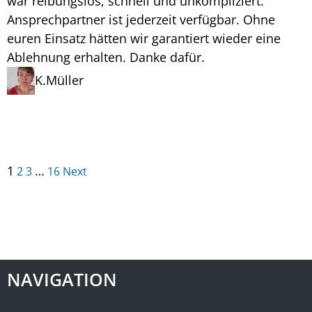
war reibungslos, schnell und unkompliziert.
Ansprechpartner ist jederzeit verfügbar. Ohne
euren Einsatz hätten wir garantiert wieder eine
Ablehnung erhalten. Danke dafür.
K.Müller
Navigation
Seite
Seite
Seite
Seite
1
…
2
3
16
Next
für
Site
Reviews
NAVIGATION