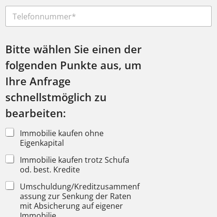
i
e
a
T
l
*
m
e
*
e
l
V
e
o
f
Bitte wählen Sie einen der
r
o
n
folgenden Punkte aus, um
n
a
*
m
Ihre Anfrage
e
schnellstmöglich zu
a
u
bearbeiten:
s
,
Immobilie kaufen ohne
Eigenkapital
Immobilie kaufen trotz Schufa
od. best. Kredite
Umschuldung/Kreditzusammenf
assung zur Senkung der Raten
mit Absicherung auf eigener
Immobilie