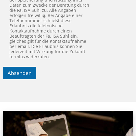
Daten zum Zwecke der Beratung durch
die Fa. ISA Suhl zu. Alle Angaben
erfolgen freiwillig. Bei Angabe einer
Telefonnummer schließt diese
Erlaubnis die telefonische
Kontaktaufnahme durch einen
Beauftragten der Fa. ISA Suhl ein,
gleiches gilt für die Kontaktaufnahme
per email. Die Erlaubnis können Sie
jederzeit mit Wirkung für die Zukunft
formlos widerrufen.
Absenden