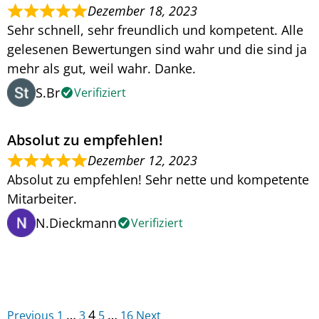
Dezember 18, 2023
Sehr schnell, sehr freundlich und kompetent. Alle
gelesenen Bewertungen sind wahr und die sind ja
mehr als gut, weil wahr. Danke.
S.Br
Verifiziert
Absolut zu empfehlen!
Dezember 12, 2023
Absolut zu empfehlen! Sehr nette und kompetente
Mitarbeiter.
N.Dieckmann
Verifiziert
Navigation
Seite
Seite
Seite
Seite
Seite
…
4
…
Previous
1
3
5
16
Next